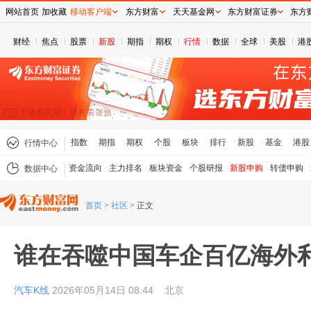
网站首页
加收藏
移动客户端
东方财富
天天基金网
东方财富证券
东方
财经
焦点
股票
新股
期指
期权
行情
数据
全球
美股
港
指数
期指
期权
个股
板块
排行
新股
基金
港股
行情中心
资金流向
主力排名
板块资金
个股研报
新股申购
转债申购
数据中心
首页
>
社区
>
正文
谁在吞噬中国车企百亿海外
汽车K线
2026年05月14日 08:44
北京