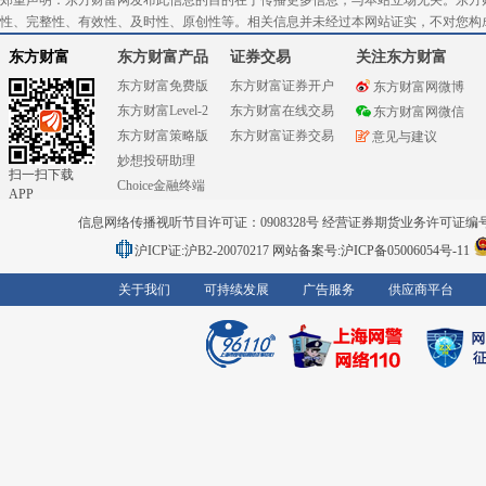
郑重声明：东方财富网发布此信息的目的在于传播更多信息，与本站立场无关。东方
性、完整性、有效性、及时性、原创性等。相关信息并未经过本网站证实，不对您构
东方财富
东方财富产品
证券交易
关注东方财富
东方财富免费版
东方财富证券开户
东方财富网微博
东方财富Level-2
东方财富在线交易
东方财富网微信
东方财富策略版
东方财富证券交易
意见与建议
妙想投研助理
扫一扫下载
Choice金融终端
APP
信息网络传播视听节目许可证：0908328号 经营证券期货业务许可证编号：91310
沪ICP证:沪B2-20070217
网站备案号:沪ICP备05006054号-11
关于我们
可持续发展
广告服务
供应商平台