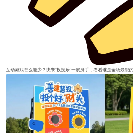
互动游戏怎么能少？快来“投投乐”一展身手，看看谁是全场最靓的“