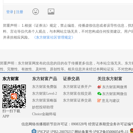
登录
|
注册
郑重声明： 1.根据《证券法》规定，禁止编造、传播虚假信息或者误导性信息，扰
料、言论等仅代表个人观点，与本网站立场无关，不对您构成任何投资建议。用户
并承担相应风险。
《东方财富社区管理规定》
郑重声明：东方财富网发布此信息的目的在于传播更多信息，与本站立场无关。东方
性、完整性、有效性、及时性、原创性等。相关信息并未经过本网站证实，不对您构
东方财富
东方财富产品
证券交易
关注东方财富
东方财富免费版
东方财富证券开户
东方财富网微博
东方财富Level-2
东方财富在线交易
东方财富网微信
东方财富策略版
东方财富证券交易
意见与建议
妙想投研助理
扫一扫下载
Choice金融终端
APP
信息网络传播视听节目许可证：0908328号 经营证券期货业务许可证编号：91310
沪ICP证:沪B2-20070217
网站备案号:沪ICP备05006054号-11