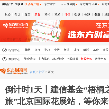
网站首页
加收藏
移动客户端
东方财富
天天基金网
东方财富证券
东方
财经
焦点
股票
新股
期指
期权
行情
数据
全球
美股
港
指数
期指
期权
个股
板块
排行
新股
基金
港股
行情中心
资金流向
主力排名
板块资金
个股研报
新股申购
转债申购
数据中心
首页
>
社区
>
正文
倒计时1天丨建信基金“梧桐
旅”北京国际花展站，等你来