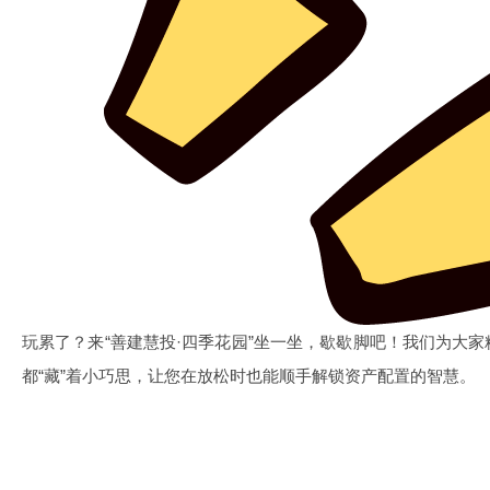
玩累了？来“善建慧投·四季花园”坐一坐，歇歇脚吧！我们为大
都“藏”着小巧思，让您在放松时也能顺手解锁资产配置的智慧。