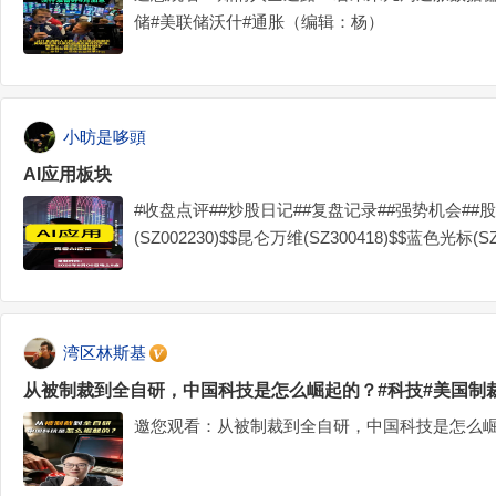
储#美联储沃什#通胀（编辑：杨）
小昉是哆頭
AI应用板块
#收盘点评##炒股日记##复盘记录##强势机会##
(SZ002230)$$昆仑万维(SZ300418)$$蓝色光标(SZ30
湾区林斯基
从被制裁到全自研，中国科技是怎么崛起的？#科技#美国制
邀您观看：从被制裁到全自研，中国科技是怎么崛