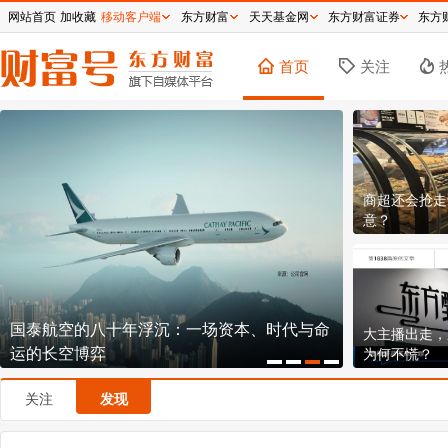
网站首页
加收藏
移动客户端
东方财富
天天基金网
东方财富证券
东方
首页
关注
商超还会抢走
意？
国泰航空的八十年浮沉：一场资本、时代与命
逼近历史新高
大主播出走，
运的长空博弈
钞机到底有
为何不慌？
关注
发现