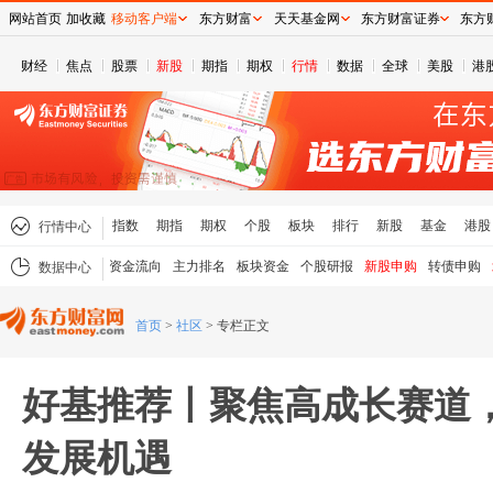
网站首页
加收藏
移动客户端
东方财富
天天基金网
东方财富证券
东方
财经
焦点
股票
新股
期指
期权
行情
数据
全球
美股
港
指数
期指
期权
个股
板块
排行
新股
基金
港股
行情中心
资金流向
主力排名
板块资金
个股研报
新股申购
转债申购
数据中心
首页
>
社区
>
专栏正文
好基推荐丨聚焦高成长赛道
发展机遇