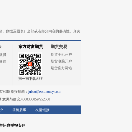
频、数据及图表）全部或者部分内容的准确性、真实
金
东方财富期货
期货交易
期货手机开户
微博
期货电脑开户
微信
期货官方网站
扫一扫下载APP
78686 举报邮箱：
jubao@eastmoney.com
网
意见与建议:4000300059/952500
护
征稿启事
友情链接