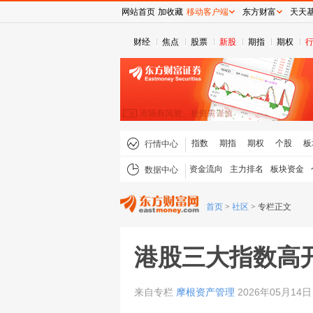
网站首页
加收藏
移动客户端
东方财富
天天
财经
焦点
股票
新股
期指
期权
指数
期指
期权
个股
板
行情中心
资金流向
主力排名
板块资金
数据中心
首页
>
社区
>
专栏正文
港股三大指数高
来自专栏
摩根资产管理
2026年05月14日 