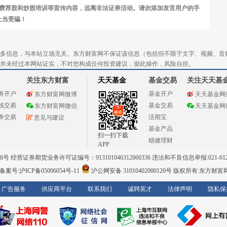
费荐股和炒股培训等宣传内容，远离非法证券活动。请勿添加发言用户的手
上当受骗！
多信息，与本站立场无关。东方财富网不保证该信息（包括但不限于文字、视频、音
并未经过本网站证实，不对您构成任何投资建议，据此操作，风险自担。
关注东方财富
天天基金
基金交易
关注天天基
券开户
基金开户
东方财富网微博
天天基金网
线交易
基金交易
东方财富网微信
天天基金网
券交易
活期宝
意见与建议
基金产品
扫一扫下载
稳健理财
APP
 经营证券期货业务许可证编号：913101046312860336 违法和不良信息举报:021-612
案号:沪ICP备05006054号-11
沪公网安备 31010402000120号
版权所有:东方财富
广告服务
供应商平台
联系我们
诚聘英才
法律声明
隐私保