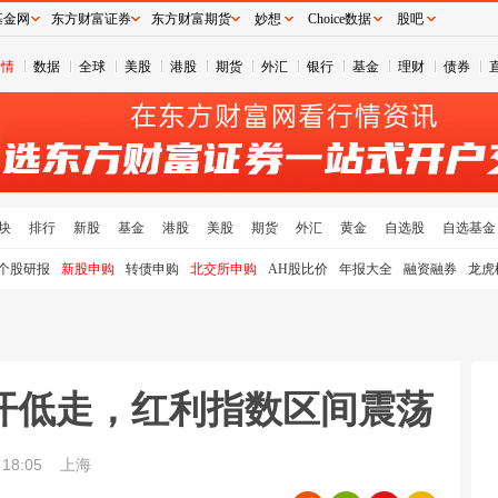
基金网
东方财富证券
东方财富期货
妙想
Choice数据
股吧
行情
数据
全球
美股
港股
期货
外汇
银行
基金
理财
债券
块
排行
新股
基金
港股
美股
期货
外汇
黄金
自选股
自选基金
个股研报
新股申购
转债申购
北交所申购
AH股比价
年报大全
融资融券
龙虎
开低走，红利指数区间震荡
18:05
上海