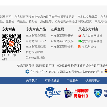
郑重声明：东方财富网发布此信息的目的在于传播更多信息，与本站立场无关。东方
性、完整性、有效性、及时性、原创性等。相关信息并未经过本网站证实，不对您构
东方财富
东方财富产品
证券交易
关注东方财富
东方财富免费版
东方财富证券开户
东方财富网微博
东方财富Level-2
东方财富在线交易
东方财富网微信
东方财富策略版
东方财富证券交易
意见与建议
妙想投研助理
扫一扫下载
Choice金融终端
APP
信息网络传播视听节目许可证：0908328号 经营证券期货业务许可证编号：91310
沪ICP证:沪B2-20070217
网站备案号:沪ICP备05006054号-11
关于我们
可持续发展
广告服务
供应商平台