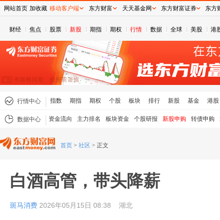
网站首页
加收藏
移动客户端
东方财富
天天基金网
东方财富证券
东方
财经
焦点
股票
新股
期指
期权
行情
数据
全球
美股
港
指数
期指
期权
个股
板块
排行
新股
基金
港股
行情中心
资金流向
主力排名
板块资金
个股研报
新股申购
转债申购
数据中心
首页
>
社区
>
正文
白酒高管，带头降薪
斑马消费
2026年05月15日 08:38
湖北