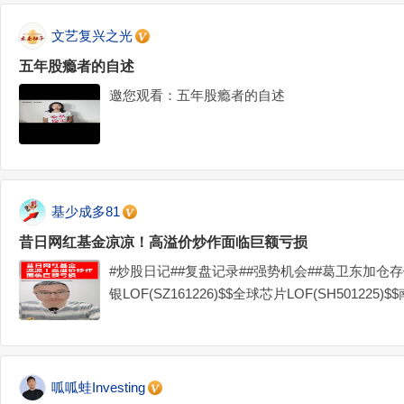
文艺复兴之光
五年股瘾者的自述
邀您观看：五年股瘾者的自述
基少成多81
昔日网红基金凉凉！高溢价炒作面临巨额亏损
#炒股日记##复盘记录##强势机会##葛卫东加仓存
银LOF(SZ161226)$$全球芯片LOF(SH501225)$
呱呱蛙Investing