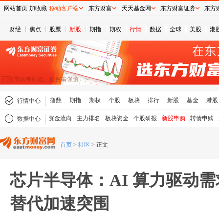
网站首页
加收藏
移动客户端
东方财富
天天基金网
东方财富证券
东方
财经
焦点
股票
新股
期指
期权
行情
数据
全球
美股
港
指数
期指
期权
个股
板块
排行
新股
基金
港股
行情中心
资金流向
主力排名
板块资金
个股研报
新股申购
转债申购
数据中心
首页
>
社区
>
正文
芯片半导体：AI 算力驱动
替代加速突围