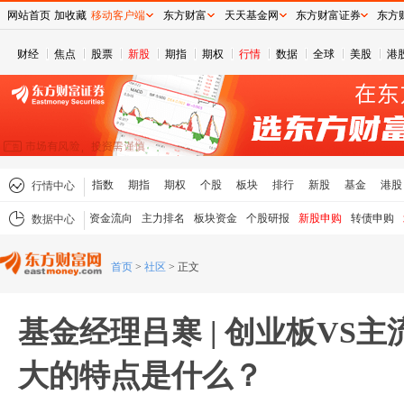
网站首页
加收藏
移动客户端
东方财富
天天基金网
东方财富证券
东方
财经
焦点
股票
新股
期指
期权
行情
数据
全球
美股
港
指数
期指
期权
个股
板块
排行
新股
基金
港股
行情中心
资金流向
主力排名
板块资金
个股研报
新股申购
转债申购
数据中心
首页
>
社区
>
正文
基金经理吕寒 | 创业板VS
大的特点是什么？