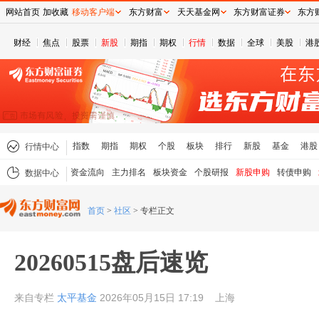
网站首页
加收藏
移动客户端
东方财富
天天基金网
东方财富证券
东方
财经
焦点
股票
新股
期指
期权
行情
数据
全球
美股
港
指数
期指
期权
个股
板块
排行
新股
基金
港股
行情中心
资金流向
主力排名
板块资金
个股研报
新股申购
转债申购
数据中心
首页
>
社区
>
专栏正文
20260515盘后速览
来自专栏
太平基金
2026年05月15日 17:19
上海