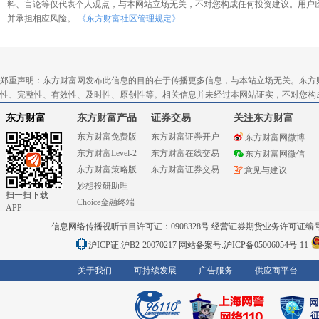
料、言论等仅代表个人观点，与本网站立场无关，不对您构成任何投资建议。用户
并承担相应风险。
《东方财富社区管理规定》
郑重声明：东方财富网发布此信息的目的在于传播更多信息，与本站立场无关。东方
性、完整性、有效性、及时性、原创性等。相关信息并未经过本网站证实，不对您构
东方财富
东方财富产品
证券交易
关注东方财富
东方财富免费版
东方财富证券开户
东方财富网微博
东方财富Level-2
东方财富在线交易
东方财富网微信
东方财富策略版
东方财富证券交易
意见与建议
妙想投研助理
扫一扫下载
Choice金融终端
APP
信息网络传播视听节目许可证：0908328号 经营证券期货业务许可证编号：91310
沪ICP证:沪B2-20070217
网站备案号:沪ICP备05006054号-11
关于我们
可持续发展
广告服务
供应商平台