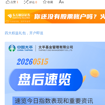
点赞
1
收藏
评论
0
四大权益礼包，开户即送