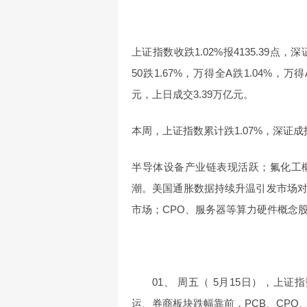
上证指数收跌1.02%报4135.39点，深
50跌1.67%，万得全A跌1.04%，万得
元，上日成交3.39万亿元。
本周，上证指数累计跌1.07%，深证成指
半导体设备产业链表现活跃；氟化工
潮。美国通胀数据持续升温引发市场
市场；CPO、服务器等算力硬件概念
01、 周五（ 5月15日），上证
运、券商板块跌幅靠前，PCB、CP