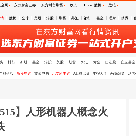
基金网
东方财富证券
东方财富期货
妙想
Choice数据
股吧
行情
数据
全球
美股
港股
期货
外汇
银行
基金
理财
债券
块
排行
新股
基金
港股
美股
期货
外汇
黄金
自选股
自选基金
个股研报
新股申购
转债申购
北交所申购
AH股比价
年报大全
融资融券
龙虎
515】人形机器人概念火
跌