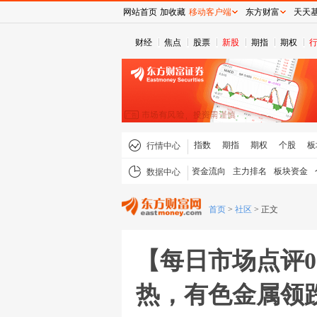
网站首页
加收藏
移动客户端
东方财富
天天
财经
焦点
股票
新股
期指
期权
指数
期指
期权
个股
板
行情中心
资金流向
主力排名
板块资金
数据中心
首页
>
社区
>
正文
【每日市场点评0
热，有色金属领