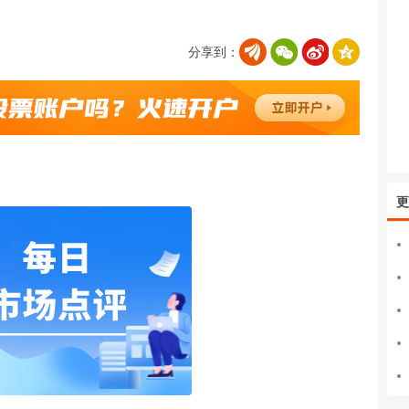
分享到：
更