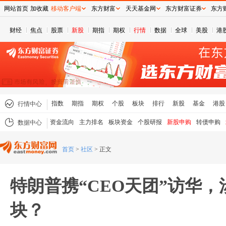
网站首页
加收藏
移动客户端
东方财富
天天基金网
东方财富证券
东方
财经
焦点
股票
新股
期指
期权
行情
数据
全球
美股
港
指数
期指
期权
个股
板块
排行
新股
基金
港股
行情中心
资金流向
主力排名
板块资金
个股研报
新股申购
转债申购
数据中心
首页
>
社区
>
正文
特朗普携“CEO天团”访华
块？