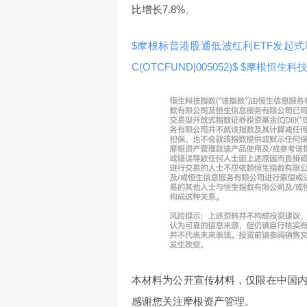
比增长7.8%。
$摩根标普港股通低波红利ETF发起式联接A(
C(OTCFUND|005052)$
$摩根恒生科技ET
本材料为公开宣传材料，仅限在中国
感谢您关注摩根资产管理。