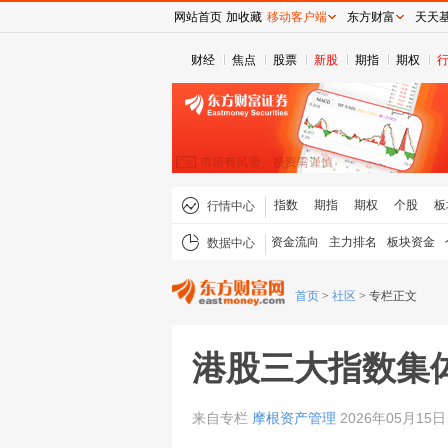
网站首页
加收藏
移动客户端
东方财富
天天
财经
焦点
股票
新股
期指
期权
指数
期指
期权
个股
板
行情中心
资金流向
主力排名
板块资金
数据中心
首页
>
社区
>
专栏正文
港股三大指数集
来自专栏
摩根资产管理
2026年05月15日 