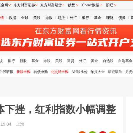
基金网
东方财富证券
东方财富期货
妙想
Choice数据
股吧
行情
数据
全球
美股
港股
期货
外汇
银行
基金
理财
债券
块
排行
新股
基金
港股
美股
期货
外汇
黄金
自选股
自选基金
个股研报
新股申购
转债申购
北交所申购
AH股比价
年报大全
融资融券
龙虎
体下挫，红利指数小幅调整
19:04
上海