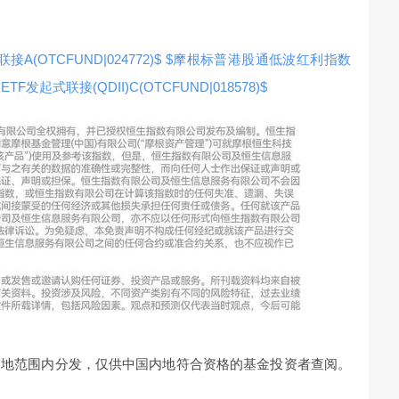
OTCFUND|024772)$
$摩根标普港股通低波红利指数
F发起式联接(QDII)C(OTCFUND|018578)$
内地范围内分发，仅供中国内地符合资格的基金投资者查阅。