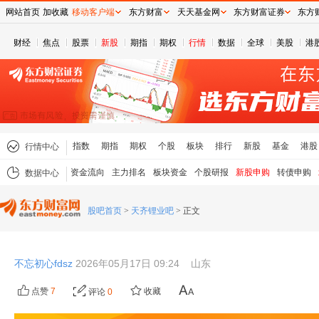
网站首页
加收藏
移动客户端
东方财富
天天基金网
东方财富证券
东方
财经
焦点
股票
新股
期指
期权
行情
数据
全球
美股
港
指数
期指
期权
个股
板块
排行
新股
基金
港股
行情中心
资金流向
主力排名
板块资金
个股研报
新股申购
转债申购
数据中心
股吧首页
>
天齐锂业吧
>
正文
不忘初心fdsz
2026年05月17日 09:24
山东
点赞
7
收藏
评论
0