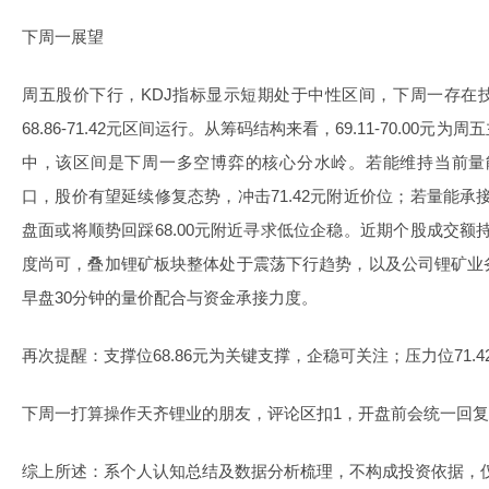
下周一展望
周五股价下行，KDJ指标显示短期处于中性区间，下周一存在
68.86-71.42元区间运行。从筹码结构来看，69.11-70.00
中，该区间是下周一多空博弈的核心分水岭。若能维持当前量能
口，股价有望延续修复态势，冲击71.42元附近价位；若量能承接
盘面或将顺势回踩68.00元附近寻求低位企稳。近期个股成交额持
度尚可，叠加锂矿板块整体处于震荡下行趋势，以及公司锂矿业
早盘30分钟的量价配合与资金承接力度。
再次提醒：支撑位68.86元为关键支撑，企稳可关注；压力位71.
下周一打算操作天齐锂业的朋友，评论区扣1，开盘前会统一回
综上所述：系个人认知总结及数据分析梳理，不构成投资依据，