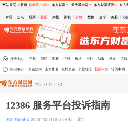
网站首页
加收藏
移动客户端
东方财富
天天基金网
东方财富证券
东方
财经
焦点
股票
新股
期指
期权
行情
数据
全球
美股
港
指数
期指
期权
个股
板块
排行
新股
基金
港股
行情中心
资金流向
主力排名
板块资金
个股研报
新股申购
转债申购
数据中心
首页
>
社区
>
正文
12386 服务平台投诉指南
国新国证基金
2026年05月18日 09:43
北京