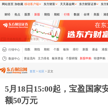
网站首页
加收藏
移动客户端
东方财富
天天基金网
东方财富证券
东方
财经
焦点
股票
新股
期指
期权
行情
数据
全球
美股
港
指数
期指
期权
个股
板块
排行
新股
基金
港股
行情中心
资金流向
主力排名
板块资金
个股研报
新股申购
转债申购
数据中心
首页
>
社区
>
正文
5月18日15:00起，宝盈国
额50万元