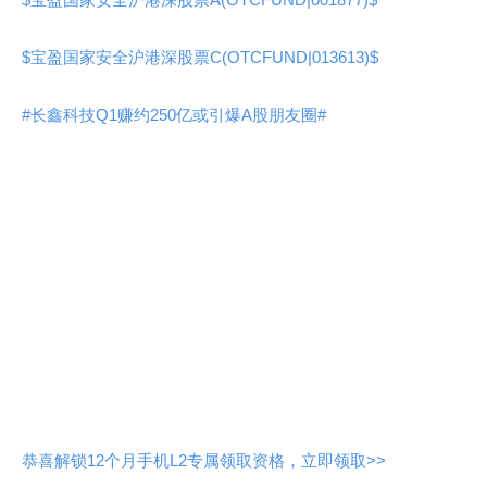
$宝盈国家安全沪港深股票C(OTCFUND|013613)$
#长鑫科技Q1赚约250亿或引爆A股朋友圈#
恭喜解锁12个月手机L2专属领取资格，立即领取>>