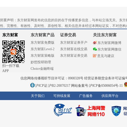
郑重声明：东方财富网发布此信息的目的在于传播更多信息，与本站立场无关。东方
性、完整性、有效性、及时性、原创性等。相关信息并未经过本网站证实，不对您构
东方财富
东方财富产品
证券交易
关注东方财富
东方财富免费版
东方财富证券开户
东方财富网微博
东方财富Level-2
东方财富在线交易
东方财富网微信
东方财富策略版
东方财富证券交易
意见与建议
妙想投研助理
扫一扫下载
Choice金融终端
APP
信息网络传播视听节目许可证：0908328号 经营证券期货业务许可证编号：91310
沪ICP证:沪B2-20070217
网站备案号:沪ICP备05006054号-11
关于我们
可持续发展
广告服务
供应商平台