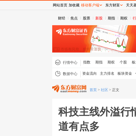
网站首页
加收藏
移动客户端
东方财富
天天
财经
焦点
股票
新股
期指
期权
指数
期指
期权
个股
板
行情中心
资金流向
主力排名
板块资金
数据中心
首页
>
社区
>
正文
科技主线外溢行
道有点多