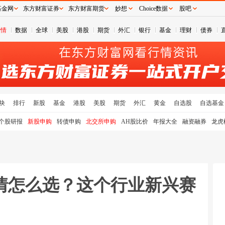
基金网
东方财富证券
东方财富期货
妙想
Choice数据
股吧
行情
数据
全球
美股
港股
期货
外汇
银行
基金
理财
债券
块
排行
新股
基金
港股
美股
期货
外汇
黄金
自选股
自选基金
个股研报
新股申购
转债申购
北交所申购
AH股比价
年报大全
融资融券
龙虎
情怎么选？这个行业新兴赛