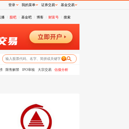
登录
我的菜单
证券交易
基金交易
直播
股吧
基金吧
博客
财富号
搜索
0
榜
限售解禁
IPO审核
大宗交易
估值分析