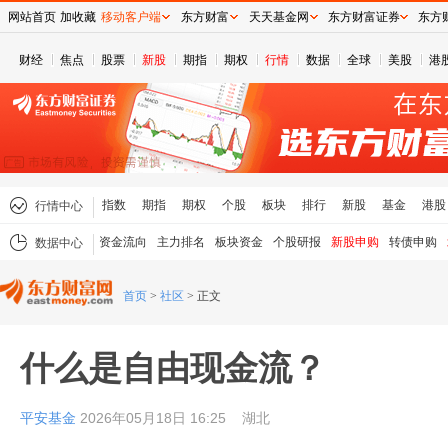
网站首页
加收藏
移动客户端
东方财富
天天基金网
东方财富证券
东方
财经
焦点
股票
新股
期指
期权
行情
数据
全球
美股
港
指数
期指
期权
个股
板块
排行
新股
基金
港股
行情中心
资金流向
主力排名
板块资金
个股研报
新股申购
转债申购
数据中心
首页
>
社区
>
正文
什么是自由现金流？
平安基金
2026年05月18日 16:25
湖北