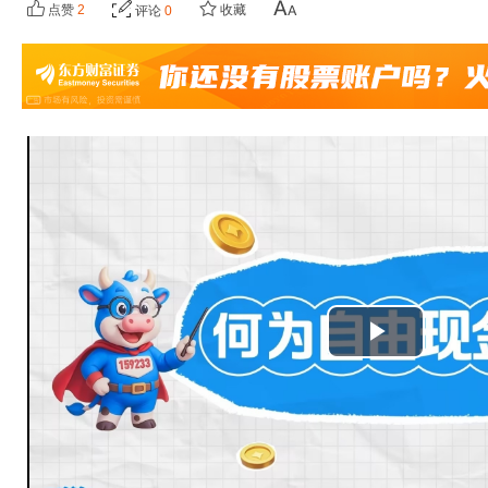
点赞
2
收藏
评论
0
播
放
视