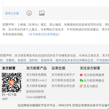
登录
|
注册
郑重声明： 1.根据《证券法》规定，禁止编造、传播虚假信息或者误导性信息，扰
料、言论等仅代表个人观点，与本网站立场无关，不对您构成任何投资建议。用户
并承担相应风险。
《东方财富社区管理规定》
郑重声明：东方财富网发布此信息的目的在于传播更多信息，与本站立场无关。东方
性、完整性、有效性、及时性、原创性等。相关信息并未经过本网站证实，不对您构
东方财富
东方财富产品
证券交易
关注东方财富
东方财富免费版
东方财富证券开户
东方财富网微博
东方财富Level-2
东方财富在线交易
东方财富网微信
东方财富策略版
东方财富证券交易
意见与建议
妙想投研助理
扫一扫下载
Choice金融终端
APP
信息网络传播视听节目许可证：0908328号 经营证券期货业务许可证编号：91310