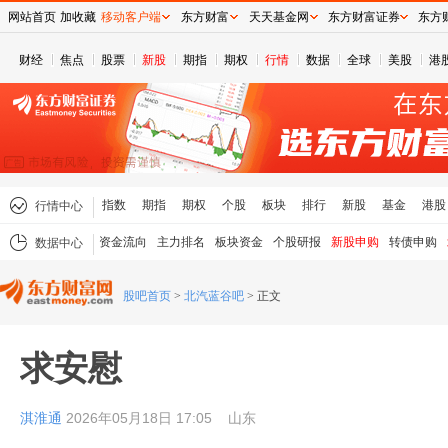
网站首页
加收藏
移动客户端
东方财富
天天基金网
东方财富证券
东方
财经
焦点
股票
新股
期指
期权
行情
数据
全球
美股
港
指数
期指
期权
个股
板块
排行
新股
基金
港股
行情中心
资金流向
主力排名
板块资金
个股研报
新股申购
转债申购
数据中心
股吧首页
>
北汽蓝谷吧
>
正文
求安慰
淇淮通
2026年05月18日 17:05
山东