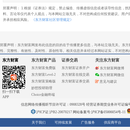
郑重声明： 1.根据《证券法》规定，禁止编造、传播虚假信息或者误导性信息，扰
料、言论等仅代表个人观点，与本网站立场无关，不对您构成任何投资建议。用户
并承担相应风险。
《东方财富社区管理规定》
郑重声明：东方财富网发布此信息的目的在于传播更多信息，与本站立场无关。东方
性、完整性、有效性、及时性、原创性等。相关信息并未经过本网站证实，不对您构
东方财富
东方财富产品
证券交易
关注东方财富
东方财富免费版
东方财富证券开户
东方财富网微博
东方财富Level-2
东方财富在线交易
东方财富网微信
东方财富策略版
东方财富证券交易
意见与建议
妙想投研助理
扫一扫下载
Choice金融终端
APP
信息网络传播视听节目许可证：0908328号 经营证券期货业务许可证编号：91310
沪ICP证:沪B2-20070217
网站备案号:沪ICP备05006054号-11
关于我们
可持续发展
广告服务
供应商平台