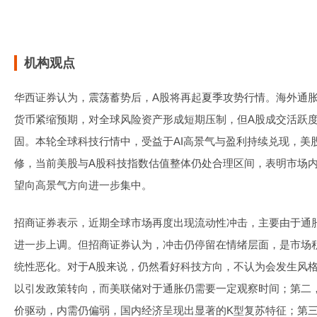
机构观点
华西证券认为，震荡蓄势后，A股将再起夏季攻势行情。海外通
货币紧缩预期，对全球风险资产形成短期压制，但A股成交活跃
固。本轮全球科技行情中，受益于AI高景气与盈利持续兑现，美
修，当前美股与A股科技指数估值整体仍处合理区间，表明市场
望向高景气方向进一步集中。
招商证券表示，近期全球市场再度出现流动性冲击，主要由于通
进一步上调。但招商证券认为，冲击仍停留在情绪层面，是市场
统性恶化。对于A股来说，仍然看好科技方向，不认为会发生风
以引发政策转向，而美联储对于通胀仍需要一定观察时间；第二，
价驱动，内需仍偏弱，国内经济呈现出显著的K型复苏特征；第三