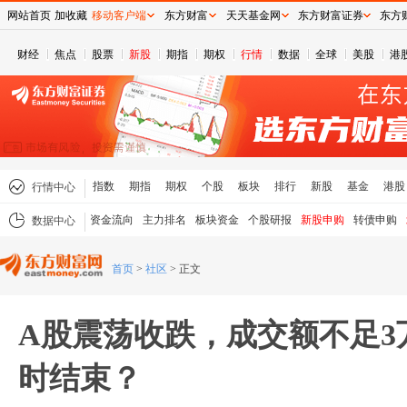
网站首页
加收藏
移动客户端
东方财富
天天基金网
东方财富证券
东方
财经
焦点
股票
新股
期指
期权
行情
数据
全球
美股
港
指数
期指
期权
个股
板块
排行
新股
基金
港股
行情中心
资金流向
主力排名
板块资金
个股研报
新股申购
转债申购
数据中心
首页
>
社区
>
正文
A股震荡收跌，成交额不足3
时结束？