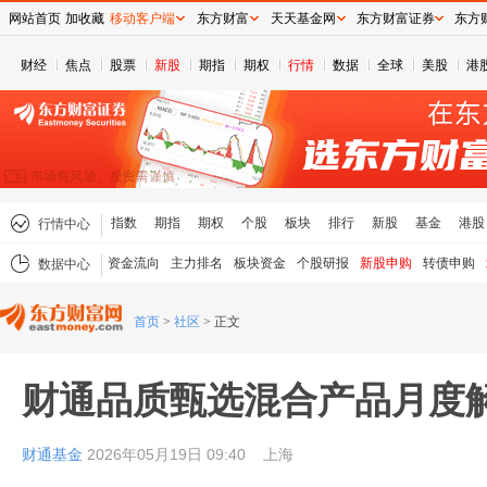
网站首页
加收藏
移动客户端
东方财富
天天基金网
东方财富证券
东方
财经
焦点
股票
新股
期指
期权
行情
数据
全球
美股
港
指数
期指
期权
个股
板块
排行
新股
基金
港股
行情中心
资金流向
主力排名
板块资金
个股研报
新股申购
转债申购
数据中心
首页
>
社区
>
正文
财通品质甄选混合产品月度
财通基金
2026年05月19日 09:40
上海