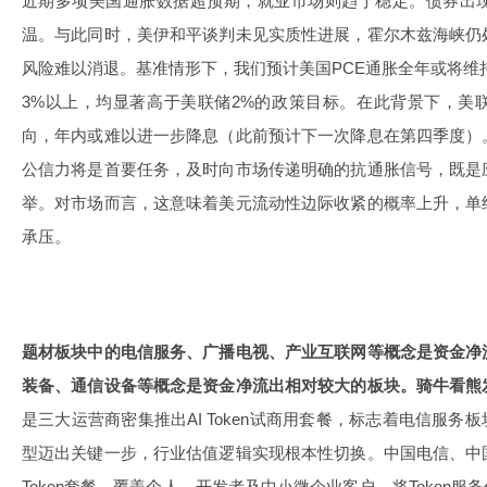
近期多项美国通胀数据超预期，就业市场则趋于稳定。债券出
温。与此同时，美伊和平谈判未见实质性进展，霍尔木兹海峡仍
风险难以消退。基准情形下，我们预计美国PCE通胀全年或将维持
3%以上，均显著高于美联储2%的政策目标。在此背景下，美
向，年内或难以进一步降息（此前预计下一次降息在第四季度）
公信力将是首要任务，及时向市场传递明确的抗通胀信号，既是
举。对市场而言，这意味着美元流动性边际收紧的概率上升，单
承压。
题材板块中的电信服务、广播电视、产业互联网等概念是资金净
装备、通信设备等概念是资金净流出相对较大的板块。骑牛看熊
是三大运营商密集推出AI Token试商用套餐，标志着电信服务
型迈出关键一步，行业估值逻辑实现根本性切换。中国电信、中
Token套餐，覆盖个人、开发者及中小微企业客户，将Token服