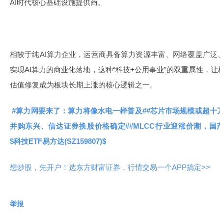
AI时代核心基础设施提供商。
相较于纯AI算力企业，运营商具备算力资源丰富、网络覆盖广
实现AI算力的商业化落地，这种“科技+公用事业”的双重属性，
估值修复成为板块长期上涨的核心逻辑之一。
#算力网要来了：算力将像水电一样普及#
#芯片市场规模或超十
并购东兴、信达证券换股价格确定#
#MLCC行业迎涨价潮，国
$科技ETF易方达(SZ159807)$
想炒股，先开户！选东方财富证券，行情交易一个APP搞定>>
举报