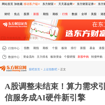
网站首页
加收藏
移动客户端
东方财富
天天基金网
东方财富证券
东方
财经
焦点
股票
新股
期指
期权
行情
数据
全球
美股
港
指数
期指
期权
个股
板块
排行
新股
基金
港股
行情中心
资金流向
主力排名
板块资金
个股研报
新股申购
转债申购
数据中心
股吧首页
>
上证指数吧
>
正文
A股调整未结束！算力需求
信服务成AI硬件新引擎