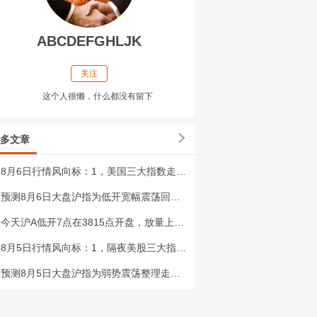
ABCDEFGHLJK
关注
这个人很懒，什么都没有留下
多文章
8月6日行情风向标：1，美国三大指数走势分化，道琼斯指数创高回落收长上影线小阳，
预测8月6日大盘沪指为低开宽幅震荡回落走势，大盘多空双方争夺的焦点是3860点，主要区间运行3807点至3860点
今天沪A低开7点在3815点开盘，放量上涨56.15点，沪深二市较上日放量451
8月5日行情风向标：1，隔夜美股三大指数大涨，道琼斯与标准普尔创历史新高，纳斯达
预测8月5日大盘沪指为弱势震荡整理走势，大盘多空双方争夺的焦点依旧是3807点，主要区间运行3754点至3860点