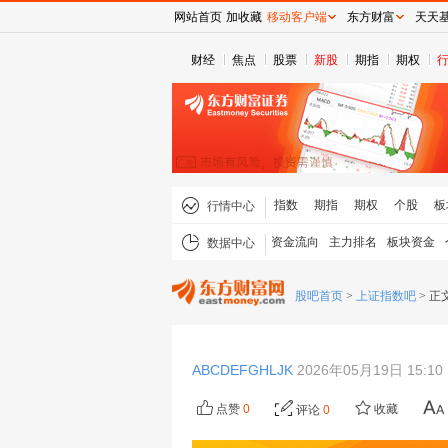
网站首页
加收藏
移动客户端
东方财富
天天
财经
焦点
股票
新股
期指
期权
指数
期指
期权
个股
板
行情中心
资金流向
主力排名
板块资金
数据中心
股吧首页
>
上证指数吧
>
正
ABCDEFGHLJK
2026年05月19日 15:10
点赞
0
收藏
评论
0