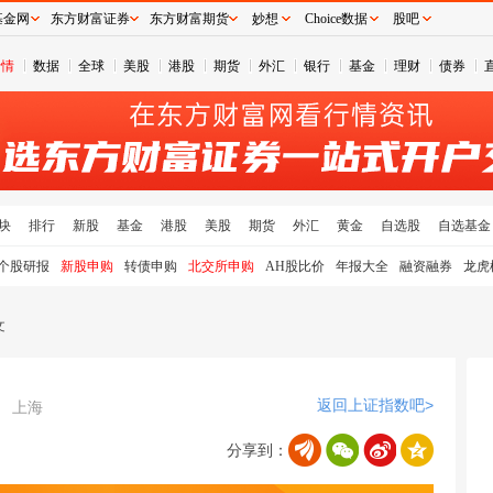
基金网
东方财富证券
东方财富期货
妙想
Choice数据
股吧
行情
数据
全球
美股
港股
期货
外汇
银行
基金
理财
债券
块
排行
新股
基金
港股
美股
期货
外汇
黄金
自选股
自选基金
个股研报
新股申购
转债申购
北交所申购
AH股比价
年报大全
融资融券
龙虎
文
返回上证指数吧>
上海
分享到：