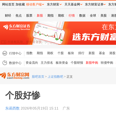
网站首页
加收藏
移动客户端
东方财富
天天基金网
东方财富证券
东方
财经
焦点
股票
新股
期指
期权
行情
数据
全球
美股
港
指数
期指
期权
个股
板块
排行
新股
基金
港股
行情中心
资金流向
主力排名
板块资金
个股研报
新股申购
转债申购
数据中心
股吧首页
>
上证指数吧
>
正文
个股好惨
东函西数
2026年05月19日 15:11
广东