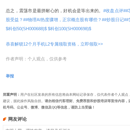
总之，震荡市是最拼耐心的，好机会是等出来的。
#收盘点评#
#
股受益？#
#物理AI热度骤增，正宗概念股有哪些？#
#炒股日记#
#
$科创50(SH000688)$
$科创100(SH000698)$
恭喜解锁12个月手机L2专属领取资格，立即领取>>
作者声明：个人观点，仅供参考
举报
郑重声明：
用户在社区发表的所有信息将由本网站记录保存，仅代表作者个人观点
建议，据此操作风险自担。
请勿相信代客理财、免费荐股和炒股培训等宣传内容，
机号码、公众号、微博、微信及QQ等信息，谨防上当受骗！
网友评论