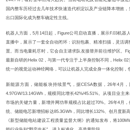
国内整车历经过去几年技术快速迭代积淀以及产业链降本增效，
出口国际化成为整车确定性主线。
机器人方面，5月14日起，Figure公司启动直播，展示F.03机器人进
直播中，展示了一套全自动闭环：识别包裹、精准扫描，灵活调
置。而当电量耗尽时，它会自主请求队友接替并前往维护区。Figure
最新自研的Helix 02，与第一代专注于上半身控制不同，Helix
统一的视觉运动神经网络，可以让机器人完成全身一体化控制，
新能源方面，储能板块持续景气，据CESA数据，26年4月
4.97GW/13.14GWh，规模同比增长42%/45.51%。从项
市场的关键力量，新增并网功率规模占比超过70%。26年4月，
统、储能电芯新增招标达85.3GWh，同比增长132%、创月度新
《新型储能电站建设工程质量监督大纲》的通知发布，将100
能行业告别“野蛮生长”，进入标准化、高质量阶段。