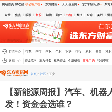
网站首页
加收藏
移动客户端
东方财富
天天基金网
东方财富证券
东方
财经
焦点
股票
新股
期指
期权
行情
数据
全球
美股
港
指数
期指
期权
个股
板块
排行
新股
基金
港股
行情中心
资金流向
主力排名
板块资金
个股研报
新股申购
转债申购
数据中心
首页
>
社区
>
正文
【新能源周报】汽车、机器
发！资金会选谁？