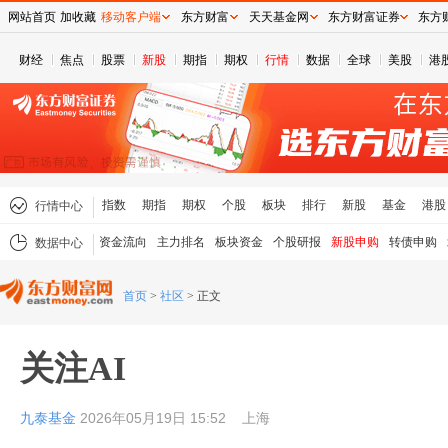
网站首页
加收藏
移动客户端
东方财富
天天基金网
东方财富证券
东方
财经
焦点
股票
新股
期指
期权
行情
数据
全球
美股
港
指数
期指
期权
个股
板块
排行
新股
基金
港股
行情中心
资金流向
主力排名
板块资金
个股研报
新股申购
转债申购
数据中心
首页
>
社区
>
正文
关注AI
九泰基金
2026年05月19日 15:52
上海