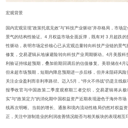
宏观背景
国内宏观呈现"政策托底见效"与"科技产业驱动"并存格局，市场
景气的结构性验证。4 月权益市场全面反弹，既有对 3 月超跌
性驱动，表明市场定价核心已从宏观总量转向科技产业链的景气
修复，交易逻辑从地缘避险转向科技产业周期驱动。4月美股科
利验证持续超预期，叠加前期回调后的估值修复。美联储在4月
但未超市场预期，短期内降息预期进一步后移，但并未阻碍风险
关注企业盈利而非利率路径。迈入5月，“停火不停战”仍是主线
报季收官与中国政策二季度观察期三者交织，交易逻辑将从极
实”与“政策定力”的消化期中国权益资产近期表现逊色于海外市
线再次明晰。当前的增长、通胀和境内流动性格局仍然对权益资
正，关注中游制造业的利润改善情况能否与相关板块的表现相互