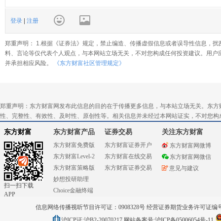
登录
|
注册
郑重声明： 1.根据《证券法》规定，禁止编造、传播虚假信息或者误导性信息，扰
料、言论等仅代表个人观点，与本网站立场无关，不对您构成任何投资建议。用户
并承担相应风险。
《东方财富社区管理规定》
郑重声明：东方财富网发布此信息的目的在于传播更多信息，与本站立场无关。东方
性、完整性、有效性、及时性、原创性等。相关信息并未经过本网站证实，不对您构
东方财富
东方财富产品
证券交易
关注东方财富
东方财富免费版
东方财富证券开户
东方财富网微博
东方财富Level-2
东方财富在线交易
东方财富网微信
东方财富策略版
东方财富证券交易
意见与建议
妙想投研助理
扫一扫下载
Choice金融终端
APP
信息网络传播视听节目许可证：0908328号 经营证券期货业务许可证编号：91310
沪ICP证:沪B2-20070217
网站备案号:沪ICP备05006054号-11