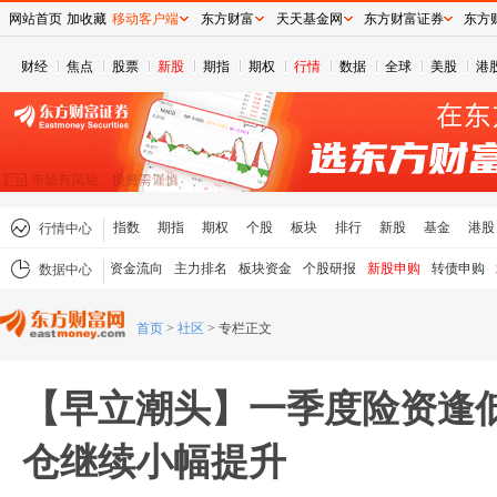
网站首页
加收藏
移动客户端
东方财富
天天基金网
东方财富证券
东方
财经
焦点
股票
新股
期指
期权
行情
数据
全球
美股
港
指数
期指
期权
个股
板块
排行
新股
基金
港股
行情中心
资金流向
主力排名
板块资金
个股研报
新股申购
转债申购
数据中心
首页
>
社区
>
专栏正文
【早立潮头】一季度险资逢低
仓继续小幅提升