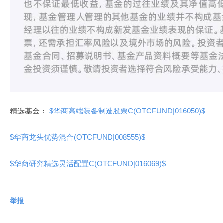
精选基金：
$华商高端装备制造股票C(OTCFUND|016050)$
$华商龙头优势混合(OTCFUND|008555)$
$华商研究精选灵活配置C(OTCFUND|016069)$
举报