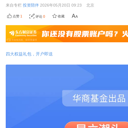
来自专栏
投资陪伴
2026年05月20日 09:23
北京
点赞
1
收藏
评论
0
四大权益礼包，开户即送