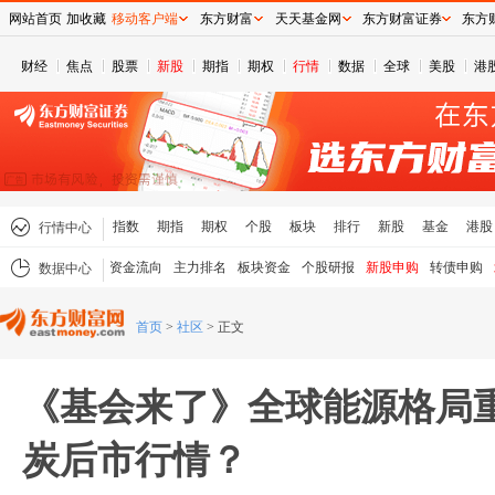
网站首页
加收藏
移动客户端
东方财富
天天基金网
东方财富证券
东方
财经
焦点
股票
新股
期指
期权
行情
数据
全球
美股
港
指数
期指
期权
个股
板块
排行
新股
基金
港股
行情中心
资金流向
主力排名
板块资金
个股研报
新股申购
转债申购
数据中心
首页
>
社区
>
正文
《基会来了》全球能源格局
炭后市行情？