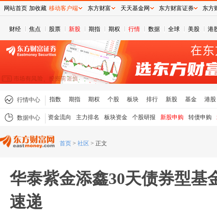
网站首页
加收藏
移动客户端
东方财富
天天基金网
东方财富证券
东方
财经
焦点
股票
新股
期指
期权
行情
数据
全球
美股
港
指数
期指
期权
个股
板块
排行
新股
基金
港股
行情中心
资金流向
主力排名
板块资金
个股研报
新股申购
转债申购
数据中心
首页
>
社区
>
正文
华泰紫金添鑫30天债券型基金
速递