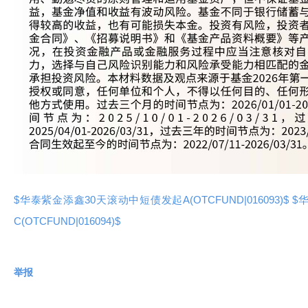
$华泰紫金添鑫30天滚动中短债发起A(OTCFUND|016093)$
$
C(OTCFUND|016094)$
举报