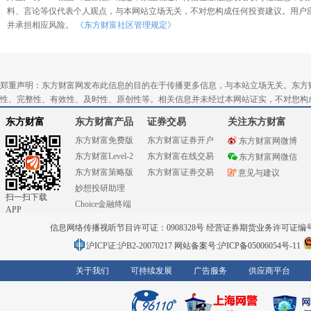
料、言论等仅代表个人观点，与本网站立场无关，不对您构成任何投资建议。用户
并承担相应风险。
《东方财富社区管理规定》
郑重声明：东方财富网发布此信息的目的在于传播更多信息，与本站立场无关。东方
性、完整性、有效性、及时性、原创性等。相关信息并未经过本网站证实，不对您构
东方财富
东方财富产品
证券交易
关注东方财富
东方财富免费版
东方财富证券开户
东方财富网微博
东方财富Level-2
东方财富在线交易
东方财富网微信
东方财富策略版
东方财富证券交易
意见与建议
妙想投研助理
扫一扫下载
Choice金融终端
APP
信息网络传播视听节目许可证：0908328号 经营证券期货业务许可证编号：91310
沪ICP证:沪B2-20070217
网站备案号:沪ICP备05006054号-11
关于我们
可持续发展
广告服务
供应商平台