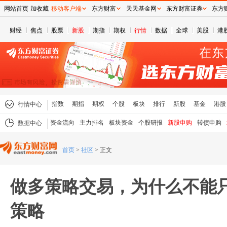
网站首页
加收藏
移动客户端
东方财富
天天基金网
东方财富证券
东方
财经
焦点
股票
新股
期指
期权
行情
数据
全球
美股
港
指数
期指
期权
个股
板块
排行
新股
基金
港股
行情中心
资金流向
主力排名
板块资金
个股研报
新股申购
转债申购
数据中心
首页
>
社区
>
正文
做多策略交易，为什么不能
策略