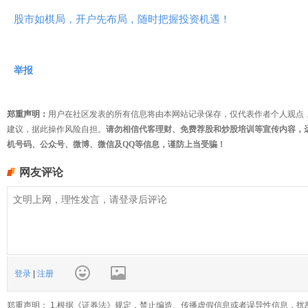
股市如棋局，开户先布局，随时把握投资机遇！
举报
郑重声明：
用户在社区发表的所有信息将由本网站记录保存，仅代表作者个人观点
建议，据此操作风险自担。
请勿相信代客理财、免费荐股和炒股培训等宣传内容，
机号码、公众号、微博、微信及QQ等信息，谨防上当受骗！
网友评论
登录
|
注册
郑重声明： 1.根据《证券法》规定，禁止编造、传播虚假信息或者误导性信息，扰