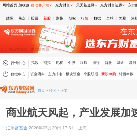
网站首页
加收藏
移动客户端
东方财富
天天基金网
东方财富证券
东方
财经
焦点
股票
新股
期指
期权
行情
数据
全球
美股
港
指数
期指
期权
个股
板块
排行
新股
基金
港股
行情中心
资金流向
主力排名
板块资金
个股研报
新股申购
转债申购
数据中心
首页
>
社区
>
正文
商业航天风起，产业发展加
汇添富基金
2026年05月20日 17:31
上海