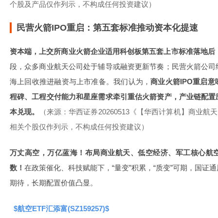
个股及产品仅作列示，不构成任何投资建议）
民营火箭IPO重启：第五套标准推动资本化提速
资本端，上交所商业火箭企业适用科创板第五套上市标准落地后
段，众多商业航天公司处于辅导或融资更新节奏；民营火箭公司
海上回收推进融资与上市准备。我们认为，
商业火箭IPO重启
程碑、工程交付能力和星座需求牵引重估火箭资产，产业链配置
本兑现。
（来源：华西证券20260513《【华西计算机】商业航
相关个股仅作列示，不构成任何投资建议）
万丈高空，万亿蓝海！布局商业航天、低空经济、军工核心航
数！
在政策催化、科技赋能下，“量变”积累，“质变”可期，国证
期待，长期配置价值凸显。
$航空ETF汇添富(SZ159257)$