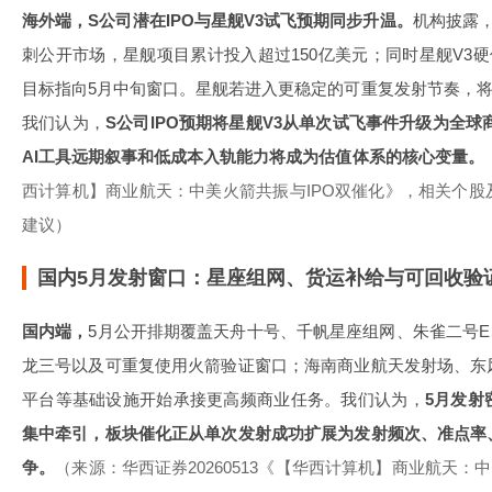
海外端，S公司潜在IPO与星舰V3试飞预期同步升温。
机构披露，
刺公开市场，星舰项目累计投入超过150亿美元；同时星舰V3硬件已
目标指向5月中旬窗口。星舰若进入更稳定的可重复发射节奏，将与St
我们认为，
S公司IPO预期将星舰V3从单次试飞事件升级为全球
AI工具远期叙事和低成本入轨能力将成为估值体系的核心变量。
西计算机】商业航天：中美火箭共振与IPO双催化》，相关个
建议）
国内5月发射窗口：星座组网、货运补给与可回收验
国内端，
5月公开排期覆盖天舟十号、千帆星座组网、朱雀二号E、
龙三号以及可重复使用火箭验证窗口；海南商业航天发射场、东
平台等基础设施开始承接更高频商业任务。我们认为，
5月发射
集中牵引，板块催化正从单次发射成功扩展为发射频次、准点率
争。
（来源：华西证券20260513《【华西计算机】商业航天：