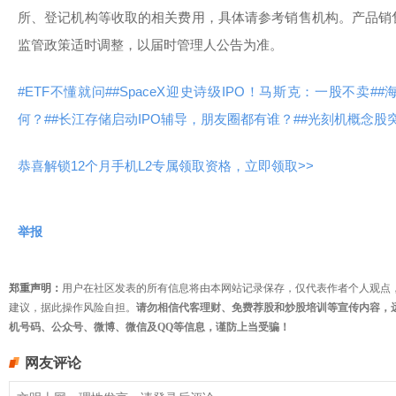
所、登记机构等收取的相关费用，具体请参考销售机构。产品销
监管政策适时调整，以届时管理人公告为准。
#ETF不懂就问#
#SpaceX迎史诗级IPO！马斯克：一股不卖#
#
何？#
#长江存储启动IPO辅导，朋友圈都有谁？#
#光刻机概念股
恭喜解锁12个月手机L2专属领取资格，立即领取>>
举报
郑重声明：
用户在社区发表的所有信息将由本网站记录保存，仅代表作者个人观点
建议，据此操作风险自担。
请勿相信代客理财、免费荐股和炒股培训等宣传内容，
机号码、公众号、微博、微信及QQ等信息，谨防上当受骗！
网友评论