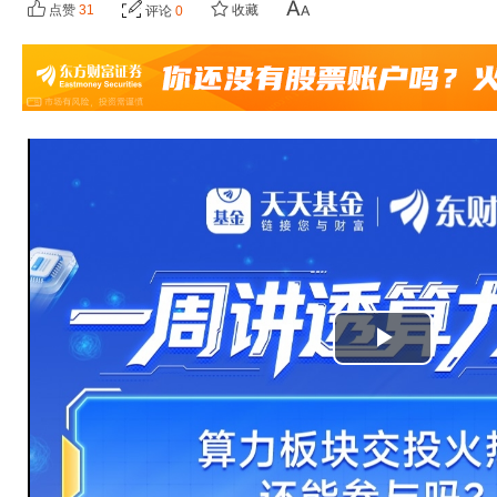
点赞
31
收藏
评论
0
播
放
视