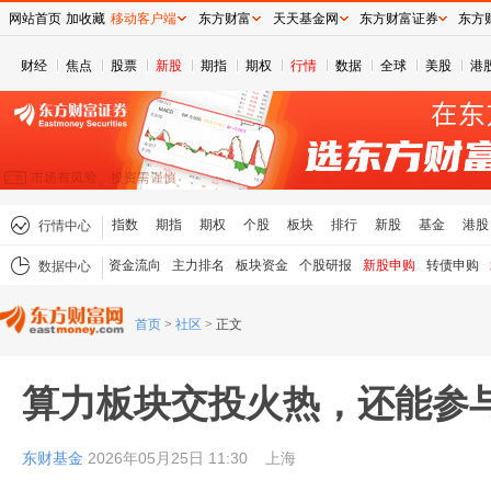
网站首页
加收藏
移动客户端
东方财富
天天基金网
东方财富证券
东方
财经
焦点
股票
新股
期指
期权
行情
数据
全球
美股
港
指数
期指
期权
个股
板块
排行
新股
基金
港股
行情中心
资金流向
主力排名
板块资金
个股研报
新股申购
转债申购
数据中心
首页
>
社区
>
正文
算力板块交投火热，还能参
东财基金
2026年05月25日 11:30
上海