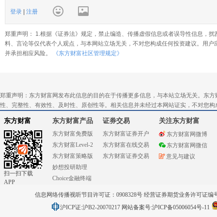
登录
|
注册
郑重声明： 1.根据《证券法》规定，禁止编造、传播虚假信息或者误导性信息，扰
料、言论等仅代表个人观点，与本网站立场无关，不对您构成任何投资建议。用户
并承担相应风险。
《东方财富社区管理规定》
郑重声明：东方财富网发布此信息的目的在于传播更多信息，与本站立场无关。东方
性、完整性、有效性、及时性、原创性等。相关信息并未经过本网站证实，不对您构
东方财富
东方财富产品
证券交易
关注东方财富
东方财富免费版
东方财富证券开户
东方财富网微博
东方财富Level-2
东方财富在线交易
东方财富网微信
东方财富策略版
东方财富证券交易
意见与建议
妙想投研助理
扫一扫下载
Choice金融终端
APP
信息网络传播视听节目许可证：0908328号 经营证券期货业务许可证编号：91310
沪ICP证:沪B2-20070217
网站备案号:沪ICP备05006054号-11