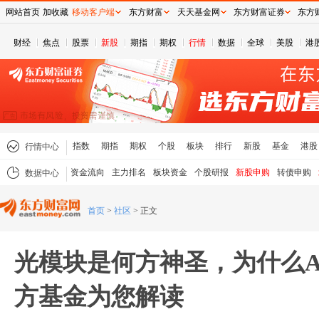
网站首页
加收藏
移动客户端
东方财富
天天基金网
东方财富证券
东方
财经
焦点
股票
新股
期指
期权
行情
数据
全球
美股
港
指数
期指
期权
个股
板块
排行
新股
基金
港股
行情中心
资金流向
主力排名
板块资金
个股研报
新股申购
转债申购
数据中心
首页
>
社区
>
正文
光模块是何方神圣，为什么A
方基金为您解读