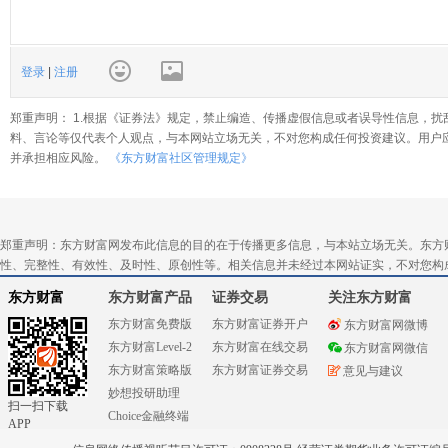
登录
|
注册
郑重声明： 1.根据《证券法》规定，禁止编造、传播虚假信息或者误导性信息，扰
料、言论等仅代表个人观点，与本网站立场无关，不对您构成任何投资建议。用户
并承担相应风险。
《东方财富社区管理规定》
郑重声明：东方财富网发布此信息的目的在于传播更多信息，与本站立场无关。东方
性、完整性、有效性、及时性、原创性等。相关信息并未经过本网站证实，不对您构
东方财富
东方财富产品
证券交易
关注东方财富
东方财富免费版
东方财富证券开户
东方财富网微博
东方财富Level-2
东方财富在线交易
东方财富网微信
东方财富策略版
东方财富证券交易
意见与建议
妙想投研助理
扫一扫下载
Choice金融终端
APP