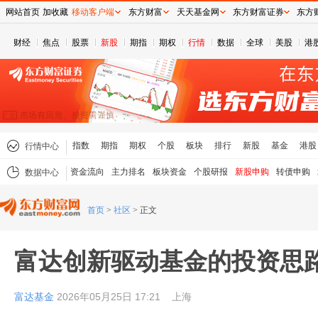
网站首页
加收藏
移动客户端
东方财富
天天基金网
东方财富证券
东方
财经
焦点
股票
新股
期指
期权
行情
数据
全球
美股
港
指数
期指
期权
个股
板块
排行
新股
基金
港股
行情中心
资金流向
主力排名
板块资金
个股研报
新股申购
转债申购
数据中心
首页
>
社区
>
正文
富达创新驱动基金的投资思
富达基金
2026年05月25日 17:21
上海