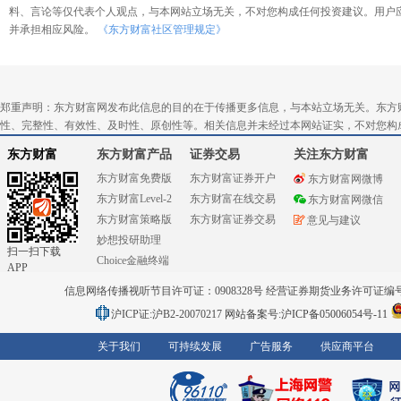
料、言论等仅代表个人观点，与本网站立场无关，不对您构成任何投资建议。用户
并承担相应风险。
《东方财富社区管理规定》
郑重声明：东方财富网发布此信息的目的在于传播更多信息，与本站立场无关。东方
性、完整性、有效性、及时性、原创性等。相关信息并未经过本网站证实，不对您构
东方财富
东方财富产品
证券交易
关注东方财富
东方财富免费版
东方财富证券开户
东方财富网微博
东方财富Level-2
东方财富在线交易
东方财富网微信
东方财富策略版
东方财富证券交易
意见与建议
妙想投研助理
扫一扫下载
Choice金融终端
APP
信息网络传播视听节目许可证：0908328号 经营证券期货业务许可证编号：91310
沪ICP证:沪B2-20070217
网站备案号:沪ICP备05006054号-11
关于我们
可持续发展
广告服务
供应商平台