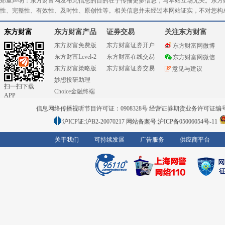
郑重声明：东方财富网发布此信息的目的在于传播更多信息，与本站立场无关。东方
性、完整性、有效性、及时性、原创性等。相关信息并未经过本网站证实，不对您构
东方财富
东方财富产品
证券交易
关注东方财富
东方财富免费版
东方财富证券开户
东方财富网微博
东方财富Level-2
东方财富在线交易
东方财富网微信
东方财富策略版
东方财富证券交易
意见与建议
妙想投研助理
扫一扫下载
Choice金融终端
APP
信息网络传播视听节目许可证：0908328号 经营证券期货业务许可证编号：91310
沪ICP证:沪B2-20070217
网站备案号:沪ICP备05006054号-11
关于我们
可持续发展
广告服务
供应商平台