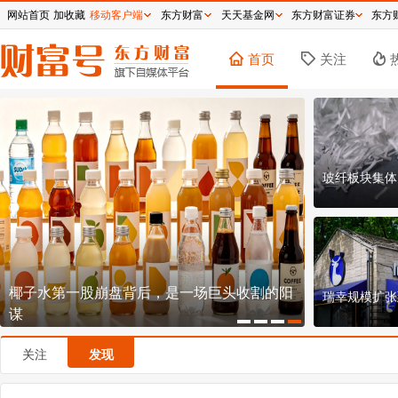
网站首页
加收藏
移动客户端
东方财富
天天基金网
东方财富证券
东方
首页
关注
玻纤板块集体
椰子水第一股崩盘背后，是一场巨头收割的阳
150.8元！
瑞幸规模扩张
谋
不贵？
关注
发现