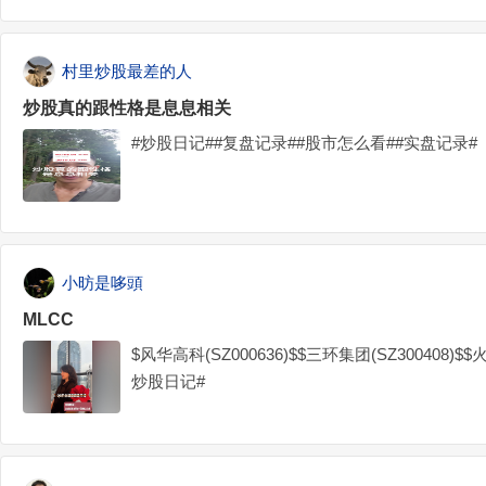
村里炒股最差的人
炒股真的跟性格是息息相关
#炒股日记##复盘记录##股市怎么看##实盘记录#
小昉是哆頭
MLCC
$风华高科(SZ000636)$$三环集团(SZ300408)$$
炒股日记#