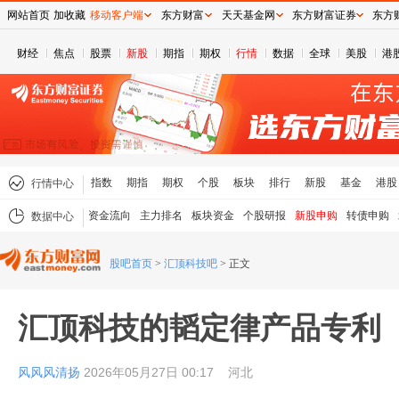
网站首页
加收藏
移动客户端
东方财富
天天基金网
东方财富证券
东方
财经
焦点
股票
新股
期指
期权
行情
数据
全球
美股
港
指数
期指
期权
个股
板块
排行
新股
基金
港股
行情中心
资金流向
主力排名
板块资金
个股研报
新股申购
转债申购
数据中心
股吧首页
>
汇顶科技吧
>
正文
汇顶科技的韬定律产品专利
风风风清扬
2026年05月27日 00:17
河北