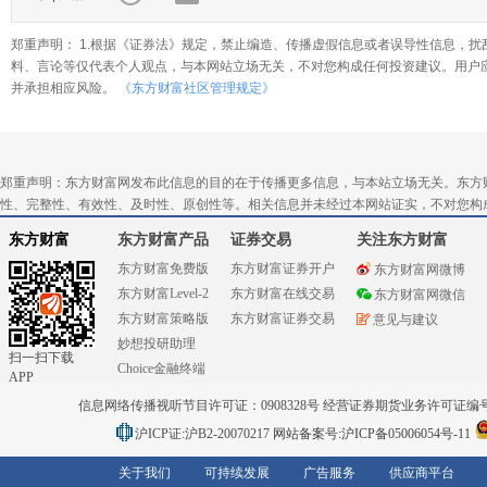
郑重声明： 1.根据《证券法》规定，禁止编造、传播虚假信息或者误导性信息，扰
料、言论等仅代表个人观点，与本网站立场无关，不对您构成任何投资建议。用户
并承担相应风险。
《东方财富社区管理规定》
郑重声明：东方财富网发布此信息的目的在于传播更多信息，与本站立场无关。东方
性、完整性、有效性、及时性、原创性等。相关信息并未经过本网站证实，不对您构
东方财富
东方财富产品
证券交易
关注东方财富
东方财富免费版
东方财富证券开户
东方财富网微博
东方财富Level-2
东方财富在线交易
东方财富网微信
东方财富策略版
东方财富证券交易
意见与建议
妙想投研助理
扫一扫下载
Choice金融终端
APP
信息网络传播视听节目许可证：0908328号 经营证券期货业务许可证编号：91310
沪ICP证:沪B2-20070217
网站备案号:沪ICP备05006054号-11
关于我们
可持续发展
广告服务
供应商平台