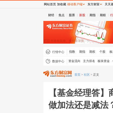
网站首页
加收藏
移动客户端
东方财富
天天
财经
焦点
股票
新股
期指
期权
指数
期指
期权
个股
板
行情中心
资金流向
主力排名
板块资金
数据中心
首页
>
社区
>
正文
【基金经理答】
做加法还是减法