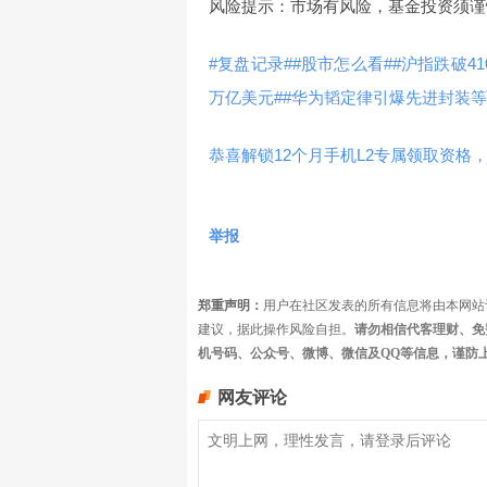
风险提示：市场有风险，基金投资须谨
#复盘记录#
#股市怎么看#
#沪指跌破4
万亿美元#
#华为韬定律引爆先进封装等
恭喜解锁12个月手机L2专属领取资格，
举报
郑重声明：
用户在社区发表的所有信息将由本网站
建议，据此操作风险自担。
请勿相信代客理财、免
机号码、公众号、微博、微信及QQ等信息，谨防
网友评论