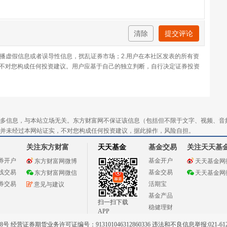
清除
提交评论
传播虚假信息或者误导性信息，扰乱证券市场；2.用户在本社区发表的所有资
不对您构成任何投资建议。用户应基于自己的独立判断，自行决定证券投资
多信息，与本站立场无关。东方财富网不保证该信息（包括但不限于文字、视频、音
并未经过本网站证实，不对您构成任何投资建议，据此操作，风险自担。
关注东方财富
天天基金
基金交易
关注天天基
券开户
基金开户
东方财富网微博
天天基金网
线交易
基金交易
东方财富网微信
天天基金网
券交易
活期宝
意见与建议
基金产品
扫一扫下载
稳健理财
APP
 经营证券期货业务许可证编号：913101046312860336 违法和不良信息举报:021-612