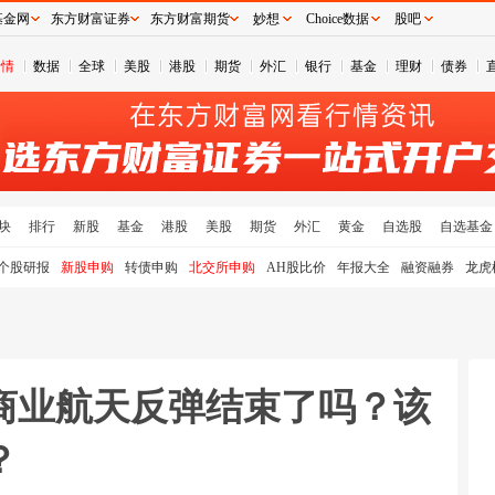
基金网
东方财富证券
东方财富期货
妙想
Choice数据
股吧
行情
数据
全球
美股
港股
期货
外汇
银行
基金
理财
债券
块
排行
新股
基金
港股
美股
期货
外汇
黄金
自选股
自选基金
个股研报
新股申购
转债申购
北交所申购
AH股比价
年报大全
融资融券
龙虎
商业航天反弹结束了吗？该
？