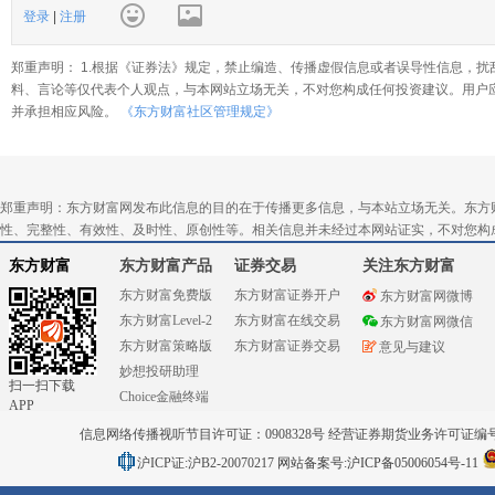
登录
|
注册
郑重声明： 1.根据《证券法》规定，禁止编造、传播虚假信息或者误导性信息，扰
料、言论等仅代表个人观点，与本网站立场无关，不对您构成任何投资建议。用户
并承担相应风险。
《东方财富社区管理规定》
郑重声明：东方财富网发布此信息的目的在于传播更多信息，与本站立场无关。东方
性、完整性、有效性、及时性、原创性等。相关信息并未经过本网站证实，不对您构
东方财富
东方财富产品
证券交易
关注东方财富
东方财富免费版
东方财富证券开户
东方财富网微博
东方财富Level-2
东方财富在线交易
东方财富网微信
东方财富策略版
东方财富证券交易
意见与建议
妙想投研助理
扫一扫下载
Choice金融终端
APP
信息网络传播视听节目许可证：0908328号 经营证券期货业务许可证编号：91310
沪ICP证:沪B2-20070217
网站备案号:沪ICP备05006054号-11