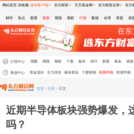
网站首页
加收藏
移动客户端
东方财富
天天基金网
东方财富证券
东方
财经
焦点
股票
新股
期指
期权
行情
数据
全球
美股
港
指数
期指
期权
个股
板块
排行
新股
基金
港股
行情中心
资金流向
主力排名
板块资金
个股研报
新股申购
转债申购
数据中心
首页
>
社区
>
正文
近期半导体板块强势爆发，
吗？