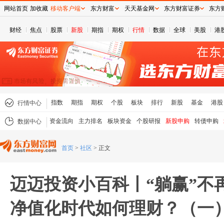
网站首页
加收藏
移动客户端
东方财富
天天基金网
东方财富证券
东方
财经
焦点
股票
新股
期指
期权
行情
数据
全球
美股
港
指数
期指
期权
个股
板块
排行
新股
基金
港股
行情中心
资金流向
主力排名
板块资金
个股研报
新股申购
转债申购
数据中心
首页
>
社区
>
正文
迈迈投资小百科丨“躺赢”不
净值化时代如何理财？（一