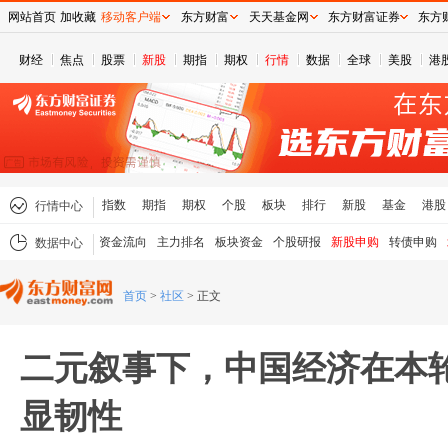
网站首页
加收藏
移动客户端
东方财富
天天基金网
东方财富证券
东方
财经
焦点
股票
新股
期指
期权
行情
数据
全球
美股
港
指数
期指
期权
个股
板块
排行
新股
基金
港股
行情中心
资金流向
主力排名
板块资金
个股研报
新股申购
转债申购
数据中心
首页
>
社区
>
正文
二元叙事下，中国经济在本
显韧性