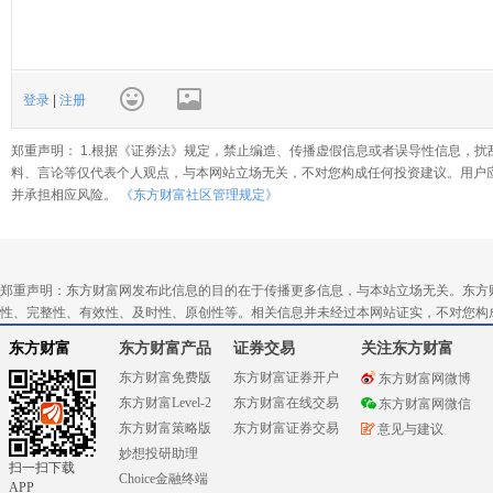
登录
|
注册
郑重声明： 1.根据《证券法》规定，禁止编造、传播虚假信息或者误导性信息，扰
料、言论等仅代表个人观点，与本网站立场无关，不对您构成任何投资建议。用户
并承担相应风险。
《东方财富社区管理规定》
郑重声明：东方财富网发布此信息的目的在于传播更多信息，与本站立场无关。东方
性、完整性、有效性、及时性、原创性等。相关信息并未经过本网站证实，不对您构
东方财富
东方财富产品
证券交易
关注东方财富
东方财富免费版
东方财富证券开户
东方财富网微博
东方财富Level-2
东方财富在线交易
东方财富网微信
东方财富策略版
东方财富证券交易
意见与建议
妙想投研助理
扫一扫下载
Choice金融终端
APP