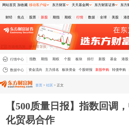
网站首页
加收藏
移动客户端
东方财富
天天基金网
东方财富证券
东方
财经
焦点
股票
新股
期指
期权
行情
数据
全球
美股
港
指数
期指
期权
个股
板块
排行
新股
基金
港股
行情中心
资金流向
主力排名
板块资金
个股研报
新股申购
转债申购
数据中心
首页
>
社区
>
正文
【500质量日报】指数回调
化贸易合作