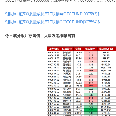
500ETF质量基金(560500)，场外联接(A类：007593；C类：0075
$鹏扬中证500质量成长ETF联接A(OTCFUND|007593)$
$鹏扬中证500质量成长ETF联接C(OTCFUND|007594)$
今日成分股江苏国信、大唐发电涨幅居前。