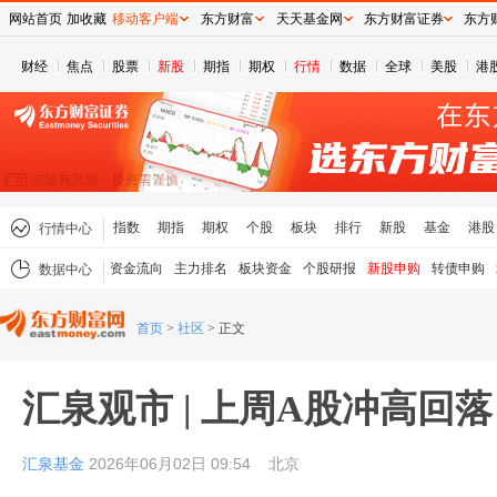
网站首页
加收藏
移动客户端
东方财富
天天基金网
东方财富证券
东方
财经
焦点
股票
新股
期指
期权
行情
数据
全球
美股
港
指数
期指
期权
个股
板块
排行
新股
基金
港股
行情中心
资金流向
主力排名
板块资金
个股研报
新股申购
转债申购
数据中心
首页
>
社区
>
正文
汇泉观市 | 上周A股冲高回
汇泉基金
2026年06月02日 09:54
北京