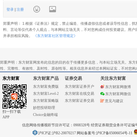
登录
|
注册
郑重声明： 1.根据《证券法》规定，禁止编造、传播虚假信息或者误导性信息，扰
料、言论等仅代表个人观点，与本网站立场无关，不对您构成任何投资建议。用户
并承担相应风险。
《东方财富社区管理规定》
郑重声明：东方财富网发布此信息的目的在于传播更多信息，与本站立场无关。东方
性、完整性、有效性、及时性、原创性等。相关信息并未经过本网站证实，不对您构
东方财富
东方财富产品
证券交易
关注东方财富
东方财富免费版
东方财富证券开户
东方财富网微博
东方财富Level-2
东方财富在线交易
东方财富网微信
东方财富策略版
东方财富证券交易
意见与建议
妙想投研助理
扫一扫下载
Choice金融终端
APP
信息网络传播视听节目许可证：0908328号 经营证券期货业务许可证编号：91310
沪ICP证:沪B2-20070217
网站备案号:沪ICP备05006054号-11