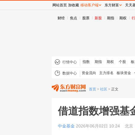
网站首页
加收藏
移动客户端
东方财富
天天
财经
焦点
股票
新股
期指
期权
指数
期指
期权
个股
板
行情中心
资金流向
主力排名
板块资金
数据中心
首页
>
社区
>
正文
借道指数增强基
中金基金
2026年06月02日 10:24
北京