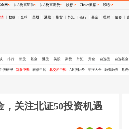
基金网
东方财富证券
东方财富期货
妙想
Choice数据
股吧
行情
数据
全球
美股
港股
期货
外汇
银行
基金
理财
债券
块
排行
新股
基金
港股
美股
期货
外汇
黄金
自选股
自选基金
个股研报
新股申购
转债申购
北交所申购
AH股比价
年报大全
融资融券
龙虎
金，关注北证50投资机遇