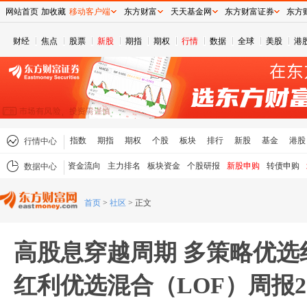
网站首页
加收藏
移动客户端
东方财富
天天基金网
东方财富证券
东方
财经
焦点
股票
新股
期指
期权
行情
数据
全球
美股
港
指数
期指
期权
个股
板块
排行
新股
基金
港股
行情中心
资金流向
主力排名
板块资金
个股研报
新股申购
转债申购
数据中心
首页
>
社区
>
正文
高股息穿越周期 多策略优选
红利优选混合（LOF）周报202