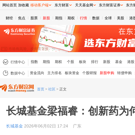
网站首页
加收藏
移动客户端
东方财富
天天基金网
东方财富证券
东方
财经
焦点
股票
新股
期指
期权
行情
数据
全球
美股
港
指数
期指
期权
个股
板块
排行
新股
基金
港股
行情中心
资金流向
主力排名
板块资金
个股研报
新股申购
转债申购
数据中心
首页
>
社区
>
正文
长城基金梁福睿：创新药为
长城基金
2026年06月02日 17:24
广东