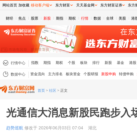
网站首页
加收藏
移动客户端
东方财富
天天基金网
东方财富证券
东方
财经
焦点
股票
新股
期指
期权
行情
数据
全球
美股
港
指数
期指
期权
个股
板块
排行
新股
基金
港股
行情中心
资金流向
主力排名
板块资金
个股研报
新股申购
转债申购
数据中心
首页
>
社区
>
正文
光通信大消息新股民跑步入
趋势巡航
修改于 2026年06月03日 07:04
湖北