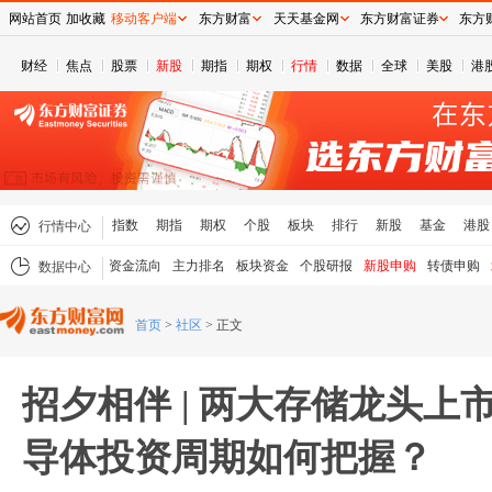
网站首页
加收藏
移动客户端
东方财富
天天基金网
东方财富证券
东方
财经
焦点
股票
新股
期指
期权
行情
数据
全球
美股
港
指数
期指
期权
个股
板块
排行
新股
基金
港股
行情中心
资金流向
主力排名
板块资金
个股研报
新股申购
转债申购
数据中心
首页
>
社区
>
正文
招夕相伴 | 两大存储龙头上
导体投资周期如何把握？