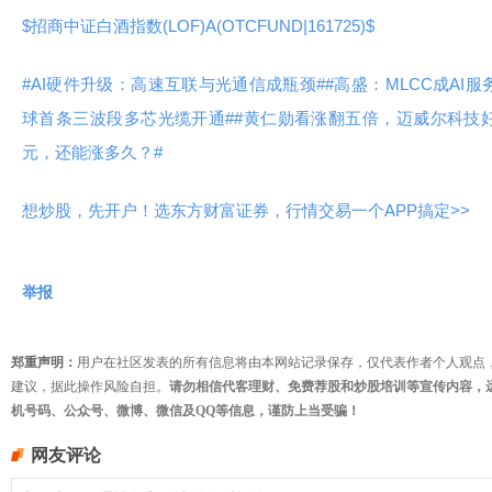
$招商中证白酒指数(LOF)A(OTCFUND|161725)$
#AI硬件升级：高速互联与光通信成瓶颈#
#高盛：MLCC成AI
球首条三波段多芯光缆开通#
#黄仁勋看涨翻五倍，迈威尔科技
元，还能涨多久？#
想炒股，先开户！选东方财富证券，行情交易一个APP搞定>>
举报
郑重声明：
用户在社区发表的所有信息将由本网站记录保存，仅代表作者个人观点
建议，据此操作风险自担。
请勿相信代客理财、免费荐股和炒股培训等宣传内容，
机号码、公众号、微博、微信及QQ等信息，谨防上当受骗！
网友评论