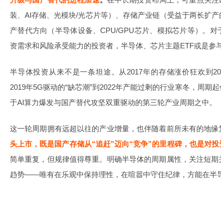
装、AI存储、光模块/光芯片等）、存储产业链（受益于两长扩
产替代方向（半导体设备、CPU/GPU芯片、模拟芯片等）。
资需求和风险承受能力的投资者，半导体、芯片主题ETF或是参
半导体投资从来不是一条坦途。从2017年的存储涨价狂欢到2
2019年5G驱动的“缺芯潮”到2022年产能过剩的行业寒冬，周
于AI算力爆发与国产替代攻坚双重驱动的第三轮产业周期之中。
这一轮周期拥有远超以往的产业增量，也伴随着前所未有的地缘
头上市，既是国产存储从“追赶”迈向“竞争”的里程碑，也是对
简单重复，但规律值得尊重。明确半导体的周期属性，关注短期
趋势——唯有在乐观中保持理性，在喧嚣中守住纪律，方能在半