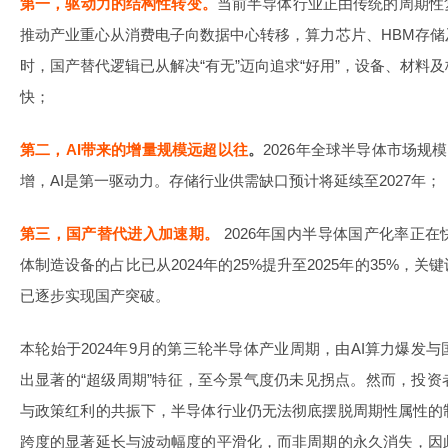
第一，驱动力的结构性转变。
当前半导体行业正由传统的周期性
推动产业重心从消费电子向数据中心转移，算力芯片、HBM存
时，国产替代逻辑已从解决“有无”迈向追求“好用”，设备、材料
快；
第二，AI带来的增量规模远超以往
。
2026年全球半导体市场规模
增，AI是第一驱动力。存储行业供需缺口预计将延续至2027年；
第三，国产替代进入加速期。
2026年国内半导体国产化率正
体制造设备的占比已从2024年的25%提升至2025年的35%，
已逐步实现国产突破。
本轮始于2024年9月的第三轮半导体产业周期，由AI算力爆发
出显著的“超级周期”特征，至今景气度仍未见拐点。然而，投
与政策红利的共振下，半导体行业仍无法彻底摆脱周期性属性的
跨度的显著延长与波动幅度的平滑化，而非周期的永久消失，因