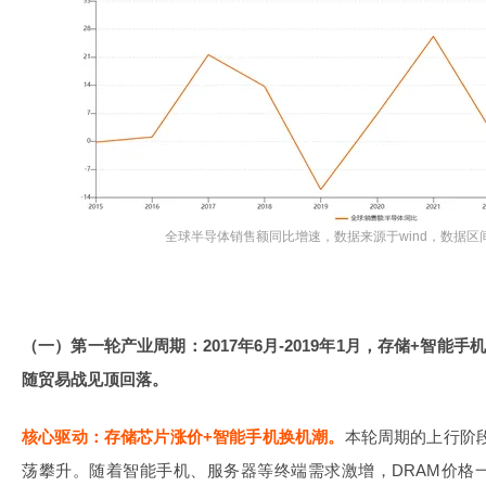
全球半导体销售额同比增速，数据来源于wind，数据区间20
（一）第一轮产业周期：2017年6月-2019年1月，存储+智能手
随贸易战见顶回落。
核心驱动：存储芯片涨价+智能手机换机潮。
本轮周期的上行阶段
荡攀升。随着智能手机、服务器等终端需求激增，DRAM价格