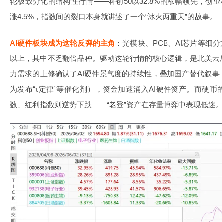
轮极致分化的结构性行情——科创50以32.8%的涨幅领先，创业
涨4.5%，指数间的裂口本身就讲述了一个“冰火两重天”的故事。
AI硬件板块成为这轮反弹的主角
：光模块、PCB、AI芯片等细
以上，其中不乏翻倍品种。驱动这轮行情的核心逻辑，是北美云
力需求的上修确认了AI硬件景气度的持续性，叠加国产替代叙事（De
为发布“τ定律”等催化剂），资金加速涌入AI硬件资产。而硬
数、红利指数则逆势下跌——“老登”资产在存量博弈中表现低迷