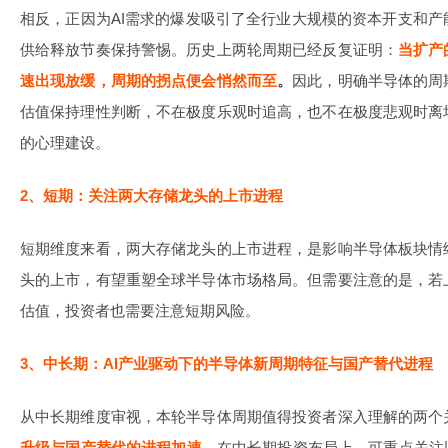
相反，正因为AI需求的爆发吸引了全行业大规模的资本开支和
供给释放节奏保持警惕。历史上两轮周期已经反复证明：
当扩产
速出现放缓，周期的拐点便会悄然而至
。
因此，明确半导体的周
估值保持理性判断，不在极度乐观时追高，也不在极度悲观时离
的心理建设。
2、短期：关注两大存储龙头的上市进程
短期维度来看，两大存储龙头的上市进程，是影响半导体板块情
头的上市，有望重塑全球半导体市场格局。但需要注意的是，若
估值，投资者也需要注意短期风险。
3、中长期：AI产业驱动下的半导体新周期特征与国产替代进程
从中长期维度审视，本轮半导体周期值得投资者深入理解的两个
升级与国产替代的进程加速
。
在中长期投资布局上，可重点关注