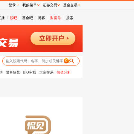
登录
我的菜单
证券交易
基金交易
直播
股吧
基金吧
博客
财富号
搜索
0
榜
限售解禁
IPO审核
大宗交易
估值分析