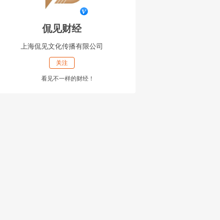
侃见财经
上海侃见文化传播有限公司
关注
看见不一样的财经！