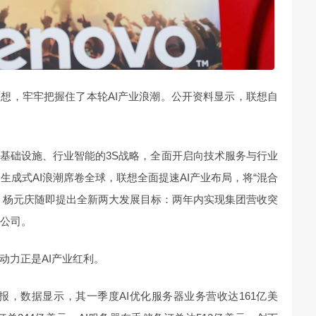
想，牢牢把握住了本轮AI产业浪潮。公开资料显示，联想自
基础设施、行业智能的3S战略，全面开启向技术服务与行业
，生成式AI浪潮席卷全球，联想全面提速AI产业布局，将“混合
。杨元庆随即提出全新两大发展目标：两年内实现集团营收突
技公司。
动力正是AI产业红利。
报，数据显示，其一季度AI优化服务器业务营收达161亿美