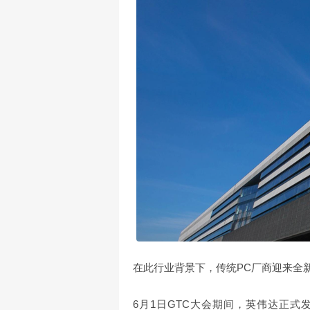
在此行业背景下，传统PC厂商迎来全
6月1日GTC大会期间，英伟达正式发布