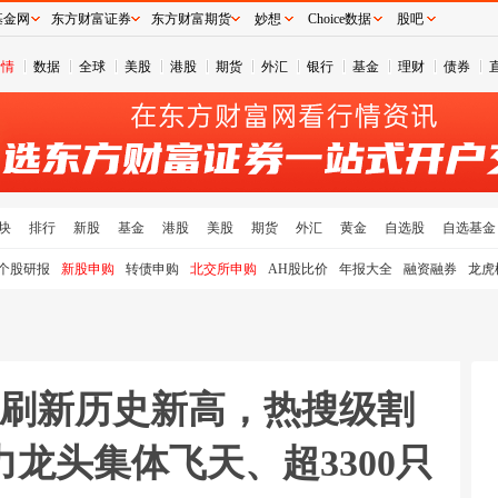
基金网
东方财富证券
东方财富期货
妙想
Choice数据
股吧
行情
数据
全球
美股
港股
期货
外汇
银行
基金
理财
债券
块
排行
新股
基金
港股
美股
期货
外汇
黄金
自选股
自选基金
个股研报
新股申购
转债申购
北交所申购
AH股比价
年报大全
融资融券
龙虎
%刷新历史新高，热搜级割
龙头集体飞天、超3300只