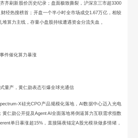
齐齐刷新股价历史纪录；盘面极致撕裂，沪深京三市超3300
财经热搜榜首；开盘一个半小时全市场成交1.67万亿，相较
向扎堆算力主线，存量小盘股持续遭遇资金分流失血 。
事件催化算力暴涨
正式量产，黄仁勋表态引爆全球光通信
ctrum-X硅光CPO产品规模化落地，AI数据中心迈入光电
黄仁勋公开提及Agent AI全面落地将倒逼算力互联需求指数
erent单日暴涨超15%，直接隔夜锚定A股光模块做多情绪，