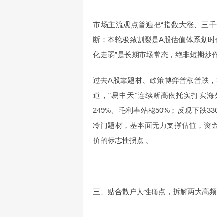
市场主流观点普遍把“指数大涨、三
断：本轮极致割裂是A股估值体系划时
化走弱”是长期市场常态，绝非短期炒
过去A股靠题材、政策博弈普涨普跌，
道，“易中天”连续新高依托实打实海
249%、毛利率站稳50%；反观下跌
冷门题材，基本面无力支撑估值，资
价的标志性拐点 。
三、贴合散户人性痛点，拆解两大高频