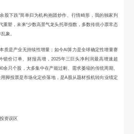
千余股下跌”简单归为机构抱团炒作、行情畸形，我的独家判
代重塑，未来“少数高景气龙头托举指数，多数传统小票常态
作乱象。
本质是产业无持续性增量；如今AI算力是全球确定性增量赛
外锁价订单、财报高增，2025年三巨头净利润最高增速超
3300余只个股，大多集中在产能过剩、需求萎缩的传统周期、
金用脚投票是市场化定价落地，是A股从题材投机转向业绩定
投资误区