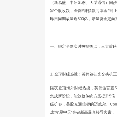
（新易盛、中际旭创、天孚通信）同步
家个股收跌，全网#赚指数亏本金#冲上
昨日同期放量近500亿，增量资金定
一、绑定全网实时热搜热点，三大重磅
1. 全球财经热搜：英伟达硅光交换机
隔夜登顶海外财经热搜，英伟达官宣Spe
集成新阶段，能效较传统方案提升5倍；
级扩容，美股光通信标的迈威尔、Coh
成为“易中天”突破新高最直接导火索 。