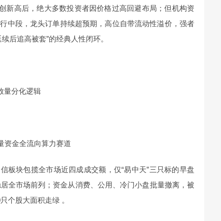
断创新高后，绝大多数投资者因价格过高回避布局；但机构资
上行中段，龙头订单持续超预期，高位自带流动性溢价，强者
延续后追高被套”的经典人性闭环。
放量分化逻辑
增量资金全流向算力赛道
通信板块包揽全市场近四成成交额，仅“易中天”三只标的早盘
稳居全市场前列；资金从消费、公用、冷门小盘批量撤离，被
0只个股大面积走绿 。