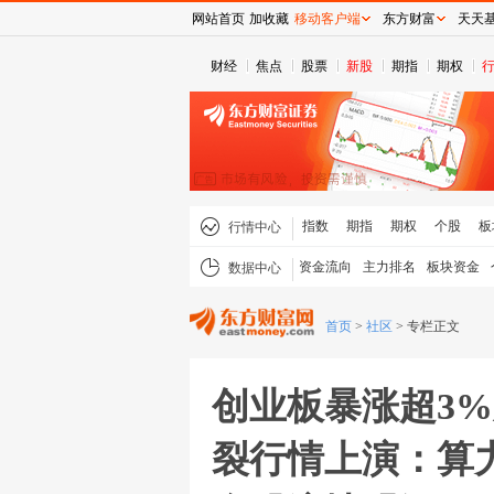
网站首页
加收藏
移动客户端
东方财富
天天
财经
焦点
股票
新股
期指
期权
指数
期指
期权
个股
板
行情中心
资金流向
主力排名
板块资金
数据中心
首页
>
社区
>
专栏正文
创业板暴涨超3
裂行情上演：算力