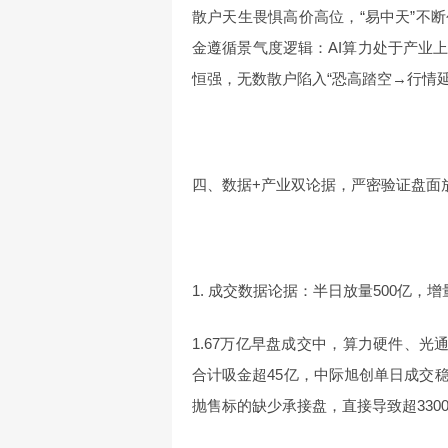
散户天生畏惧高价高位，“易中天”不
金遵循景气度逻辑：AI算力处于产业
恒强，无数散户陷入“恐高踏空→行情
四、数据+产业双论据，严密验证盘面
1. 成交数据论据：半日放量500亿，
1.67万亿早盘成交中，算力硬件、光
合计吸金超45亿，中际旭创单日成交
抛售标的缺少承接盘，直接导致超330