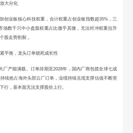
然放大分化
叠加创业板核心科技权重，合计权重占创业板指数超35%，三
全市场数千只中小盘股权重占比微乎其微，无法对冲权重拉升
个股走势割裂 。
需紧平衡，龙头订单锁死成长性
求，大厂产能满载、订单排期至2028年，国内厂商包揽全球七成
垒持续抢占海外头部云厂订单，业绩持续兑现支撑估值不断突
下行，基本面无法支撑股价上行。