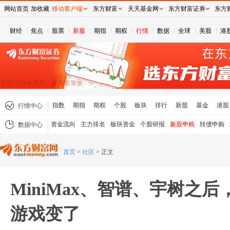
网站首页
加收藏
移动客户端
东方财富
天天基金网
东方财富证券
东方
财经
焦点
股票
新股
期指
期权
行情
数据
全球
美股
港
指数
期指
期权
个股
板块
排行
新股
基金
港股
行情中心
资金流向
主力排名
板块资金
个股研报
新股申购
转债申购
数据中心
首页
>
社区
>
正文
MiniMax、智谱、宇树之后
游戏变了